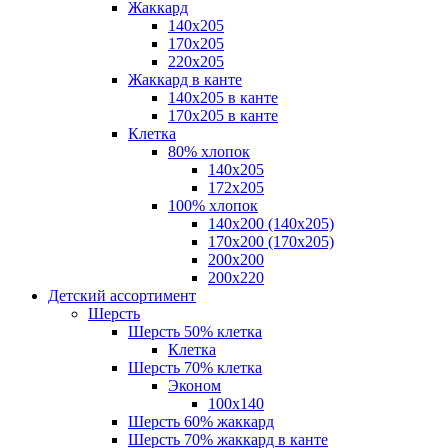
Жаккард
140x205
170х205
220х205
Жаккард в канте
140х205 в канте
170х205 в канте
Клетка
80% хлопок
140x205
172х205
100% хлопок
140x200 (140х205)
170x200 (170х205)
200х200
200х220
Детский ассортимент
Шерсть
Шерсть 50% клетка
Клетка
Шерсть 70% клетка
Эконом
100x140
Шерсть 60% жаккард
Шерсть 70% жаккард в канте