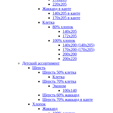
220х205
Жаккард в канте
140х205 в канте
170х205 в канте
Клетка
80% хлопок
140x205
172х205
100% хлопок
140x200 (140х205)
170x200 (170х205)
200х200
200х220
Детский ассортимент
Шерсть
Шерсть 50% клетка
Клетка
Шерсть 70% клетка
Эконом
100x140
Шерсть 60% жаккард
Шерсть 70% жаккард в канте
Хлопок
Жаккард