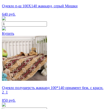
Одеяло п-ш 100Х140 жаккард, серый Мишки
640
руб.
Купить
Одеяло полушерсть жаккард 100*140 орнамент беж. с красн.
2_1
850
руб.