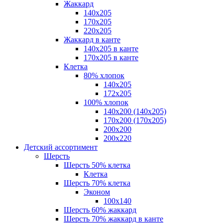
Жаккард
140x205
170х205
220х205
Жаккард в канте
140х205 в канте
170х205 в канте
Клетка
80% хлопок
140x205
172х205
100% хлопок
140x200 (140х205)
170x200 (170х205)
200х200
200х220
Детский ассортимент
Шерсть
Шерсть 50% клетка
Клетка
Шерсть 70% клетка
Эконом
100x140
Шерсть 60% жаккард
Шерсть 70% жаккард в канте