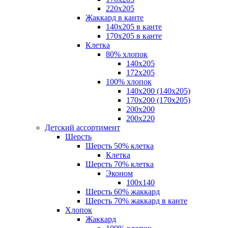
220х205
Жаккард в канте
140х205 в канте
170х205 в канте
Клетка
80% хлопок
140x205
172х205
100% хлопок
140x200 (140х205)
170x200 (170х205)
200х200
200х220
Детский ассортимент
Шерсть
Шерсть 50% клетка
Клетка
Шерсть 70% клетка
Эконом
100x140
Шерсть 60% жаккард
Шерсть 70% жаккард в канте
Хлопок
Жаккард